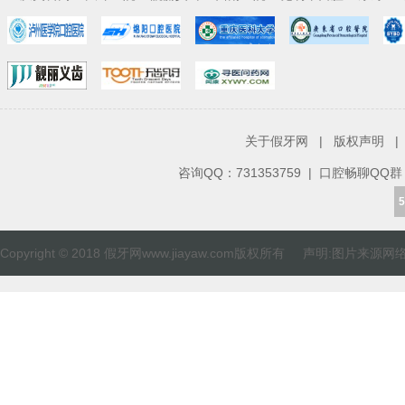
关于假牙网
|
版权声明
|
咨询QQ：
731353759
| 口腔畅聊QQ群：82
5
Copyright © 2018 假牙网www.jiayaw.com版权所有 声明:图