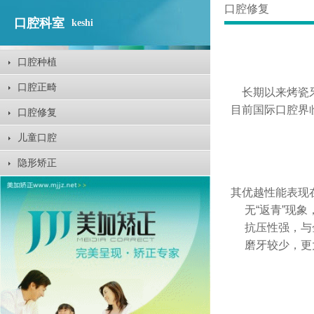
口腔修复
口腔科室
keshi
口腔种植
口腔正畸
长期以来烤瓷牙
目前国际口腔界
口腔修复
儿童口腔
隐形矫正
其优越性能表现
无“返青”现象
抗压性强，与金
磨牙较少，更