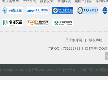
重庆美食网
大坪医院
靓丽义齿
西南医院
昆明市口腔
厚薄医
关于假牙网
|
版权声明
|
咨询QQ：
731353759
| 口腔畅聊QQ群：82
5
Copyright © 2018 假牙网www.jiayaw.com版权所有 声明:图