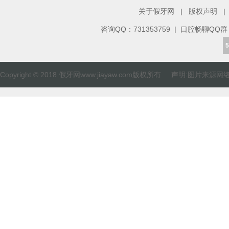
关于假牙网
|
版权声明
|
咨询QQ：
731353759
| 口腔畅聊QQ群：82
5
Copyright © 2018 假牙网www.jiayaw.com版权所有 声明:图