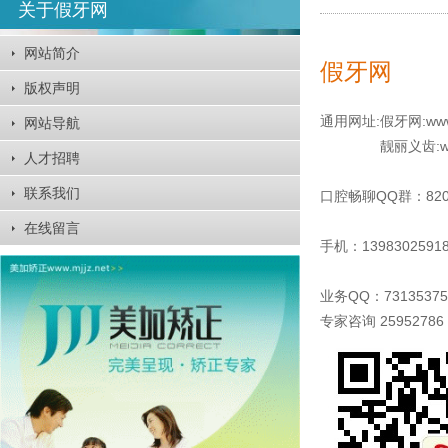
关于假牙网
网站简介
假牙网
版权声明
通用网址:假牙网:
www
网站导航
靓丽义齿
:
w
人才招聘
联系我们
口腔畅聊QQ群：8203
在线留言
手机：13983025918
业务QQ：7313537
专家咨询 25952786